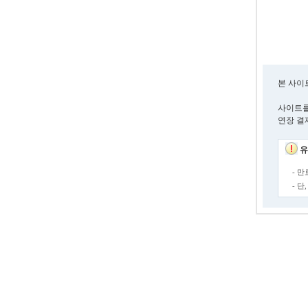
본 사이
사이트를
연장 결
유
- 
- 